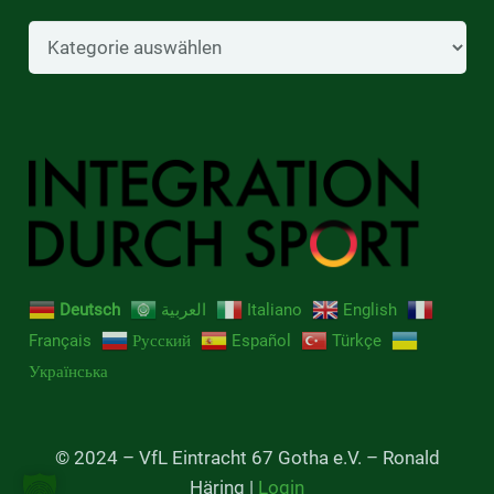
Beiträge
Deutsch
العربية
Italiano
English
Français
Русский
Español
Türkçe
Українська
© 2024 – VfL Eintracht 67 Gotha e.V. – Ronald
Häring |
Login