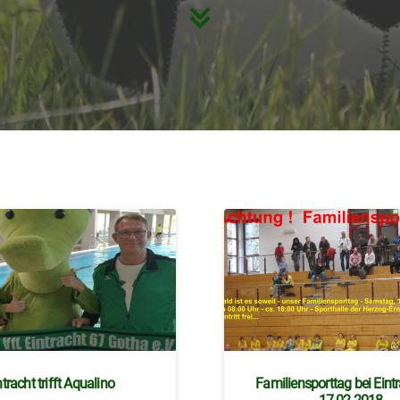
ntracht trifft Aqualino
Familiensporttag bei Eint