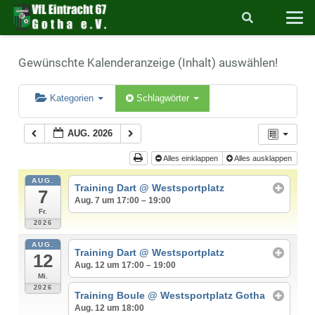
Gewünschte Kalenderanzeige (Inhalt) auswählen!
Kategorien
Schlagwörter
AUG. 2026
Alles einklappen
Alles ausklappen
AUG.
Training Dart
@ Westsportplatz
7
Aug. 7 um 17:00 – 19:00
Fr.
2026
AUG.
Training Dart
@ Westsportplatz
12
Aug. 12 um 17:00 – 19:00
Mi.
2026
Training Boule
@ Westsportplatz Gotha
Aug. 12 um 18:00