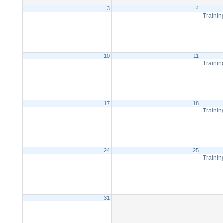
3
4
Trainin
10
11
Trainin
17
18
Trainin
24
25
Trainin
31