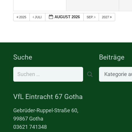
AUGUST 2026
2025
JULI
SEP.
2027
Suche
Beiträge
Suchen
Beiträge
nach:
VfL Eintracht 67 Gotha
Gebrüder-Ruppel-Straße 60,
99867 Gotha
03621 741348