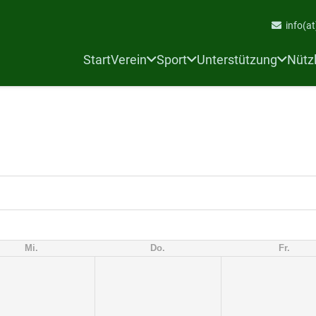
info(at
Start
Verein
Sport
Unterstützung
Nütz
Mi.
Do.
Fr.