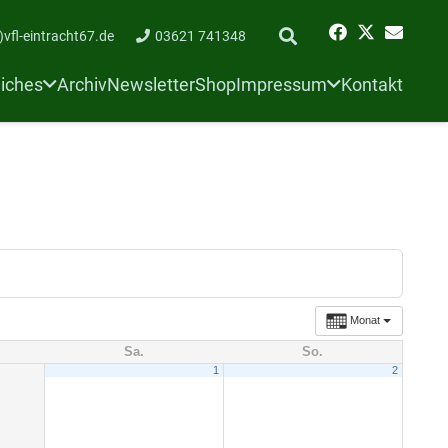
)vfl-eintracht67.de
03621 741348
liches
Archiv
Newsletter
Shop
Impressum
Kontakt
Monat
Sa.
So.
1
2