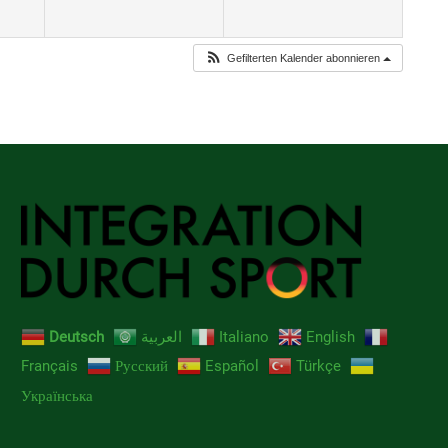
Gefilterten Kalender abonnieren
Deutsch
العربية
Italiano
English
Français
Русский
Español
Türkçe
Українська